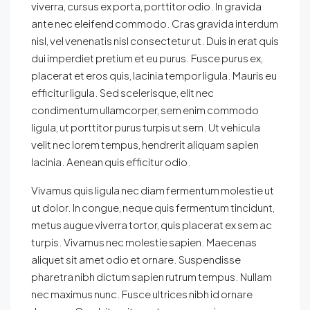
viverra, cursus ex porta, porttitor odio. In gravida
ante nec eleifend commodo. Cras gravida interdum
nisl, vel venenatis nisl consectetur ut. Duis in erat quis
dui imperdiet pretium et eu purus. Fusce purus ex,
placerat et eros quis, lacinia tempor ligula. Mauris eu
efficitur ligula. Sed scelerisque, elit nec
condimentum ullamcorper, sem enim commodo
ligula, ut porttitor purus turpis ut sem. Ut vehicula
velit nec lorem tempus, hendrerit aliquam sapien
lacinia. Aenean quis efficitur odio.
Vivamus quis ligula nec diam fermentum molestie ut
ut dolor. In congue, neque quis fermentum tincidunt,
metus augue viverra tortor, quis placerat ex sem ac
turpis. Vivamus nec molestie sapien. Maecenas
aliquet sit amet odio et ornare. Suspendisse
pharetra nibh dictum sapien rutrum tempus. Nullam
nec maximus nunc. Fusce ultrices nibh id ornare