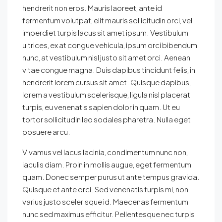
hendrerit non eros. Mauris laoreet, ante id
fermentum volutpat, elit mauris sollicitudin orci, vel
imperdiet turpis lacus sit amet ipsum. Vestibulum
ultrices, ex at congue vehicula, ipsum orci bibendum
nunc, at vestibulum nisl justo sit amet orci. Aenean
vitae congue magna. Duis dapibus tincidunt felis, in
hendrerit lorem cursus sit amet. Quisque dapibus,
lorem a vestibulum scelerisque, ligula nisl placerat
turpis, eu venenatis sapien dolor in quam. Ut eu
tortor sollicitudin leo sodales pharetra. Nulla eget
posuere arcu.
Vivamus vel lacus lacinia, condimentum nunc non,
iaculis diam. Proin in mollis augue, eget fermentum
quam. Donec semper purus ut ante tempus gravida.
Quisque et ante orci. Sed venenatis turpis mi, non
varius justo scelerisque id. Maecenas fermentum
nunc sed maximus efficitur. Pellentesque nec turpis