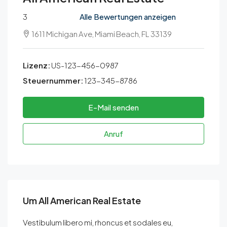
3
Alle Bewertungen anzeigen
1611 Michigan Ave, Miami Beach, FL 33139
Lizenz:
US-123-456-0987
Steuernummer:
123-345-8786
E-Mail senden
Anruf
Um All American Real Estate
Vestibulum libero mi, rhoncus et sodales eu,