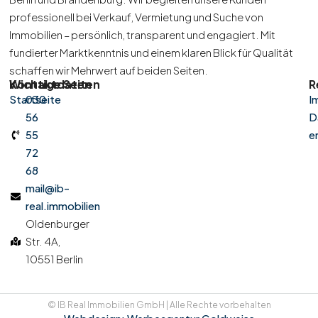
professionell bei Verkauf, Vermietung und Suche von
Immobilien – persönlich, transparent und engagiert. Mit
fundierter Marktkenntnis und einem klaren Blick für Qualität
schaffen wir Mehrwert auf beiden Seiten.
Kontaktdaten
Wichtige Seiten
R
Startseite
030
I
56
D
55
e
72
68
mail@ib-
real.immobilien
Oldenburger
Str. 4A,
10551 Berlin
© IB Real Immobilien GmbH | Alle Rechte vorbehalten