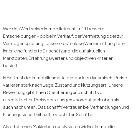
Wer den Wert seiner Immobilie kennt, trifft bessere
Entscheidungen – ob beim Verkauf, der Vermietung oder zur
Vermögensplanung. Unsere kostenlose Wertermittlung liefert
Ihnen eine fundierte Einschätzung, die auf aktuellen
Marktdaten, Erfahrungswerten und objektiven Kriterien
basiert.
In Berlin ist der Immobilienmarkt besonders dynamisch. Preise
variieren stark nach Lage, Zustand und Nutzungsart. Unsere
Bewertung gibt Ihnen Orientierung und schützt vor
unrealistischen Preisvorstellungen – sowohl nach oben als
auch nach unten. Das schafft Vertrauen bei Verhandlungen und
Planungssicherheit für Ihre nächsten Schritte.
Als erfahrenes Maklerbüro analysieren wir Ihre Immobilie