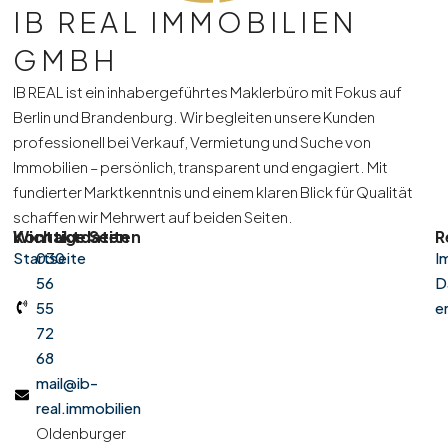
IB REAL IMMOBILIEN
GMBH
IB REAL ist ein inhabergeführtes Maklerbüro mit Fokus auf
Berlin und Brandenburg. Wir begleiten unsere Kunden
professionell bei Verkauf, Vermietung und Suche von
Immobilien – persönlich, transparent und engagiert. Mit
fundierter Marktkenntnis und einem klaren Blick für Qualität
schaffen wir Mehrwert auf beiden Seiten.
Kontaktdaten
Wichtige Seiten
R
Startseite
030
I
56
D
55
e
72
68
mail@ib-
real.immobilien
Oldenburger