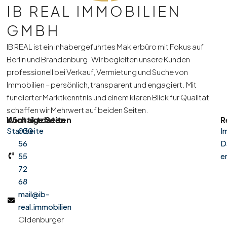
IB REAL IMMOBILIEN
GMBH
IB REAL ist ein inhabergeführtes Maklerbüro mit Fokus auf
Berlin und Brandenburg. Wir begleiten unsere Kunden
professionell bei Verkauf, Vermietung und Suche von
Immobilien – persönlich, transparent und engagiert. Mit
fundierter Marktkenntnis und einem klaren Blick für Qualität
schaffen wir Mehrwert auf beiden Seiten.
Kontaktdaten
Wichtige Seiten
R
Startseite
030
I
56
D
55
e
72
68
mail@ib-
real.immobilien
Oldenburger