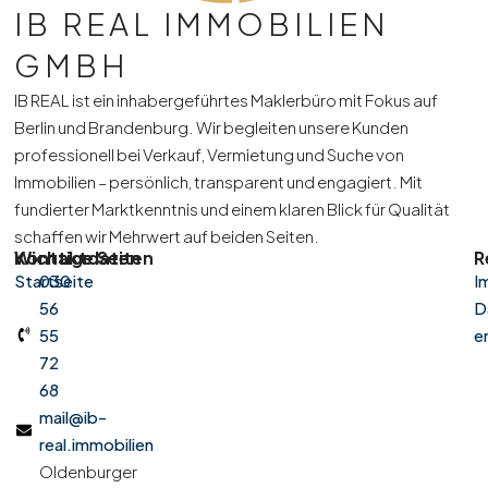
IB REAL IMMOBILIEN
GMBH
IB REAL ist ein inhabergeführtes Maklerbüro mit Fokus auf
Berlin und Brandenburg. Wir begleiten unsere Kunden
professionell bei Verkauf, Vermietung und Suche von
Immobilien – persönlich, transparent und engagiert. Mit
fundierter Marktkenntnis und einem klaren Blick für Qualität
schaffen wir Mehrwert auf beiden Seiten.
Kontaktdaten
Wichtige Seiten
R
Startseite
030
I
56
D
55
e
72
68
mail@ib-
real.immobilien
Oldenburger