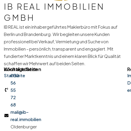
IB REAL IMMOBILIEN
GMBH
IB REAL ist ein inhabergeführtes Maklerbüro mit Fokus auf
Berlin und Brandenburg. Wir begleiten unsere Kunden
professionell bei Verkauf, Vermietung und Suche von
Immobilien – persönlich, transparent und engagiert. Mit
fundierter Marktkenntnis und einem klaren Blick für Qualität
schaffen wir Mehrwert auf beiden Seiten.
Kontaktdaten
Wichtige Seiten
R
Startseite
030
I
56
D
55
e
72
68
mail@ib-
real.immobilien
Oldenburger